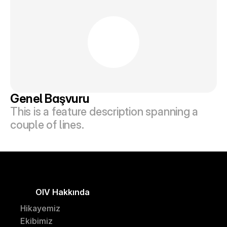
Genel Başvuru
This is a feature description spanning a 
couple of lines.
OIV Hakkında
H
ikayemiz
Ekibimiz